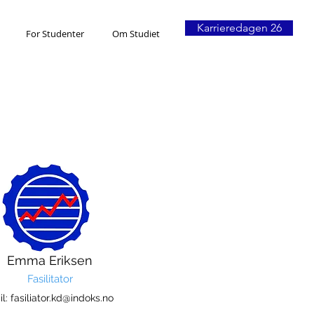
Karrieredagen 26
For Studenter
Om Studiet
Emma Eriksen
Fasilitator
il:
fasiliator.kd@indoks.no