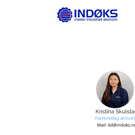
Kristina Skulst
Karrieredag ansvarl
Mail:
kd@indoks.n