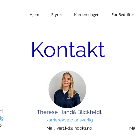
Hjem
Styret
Karrieredagen
For Bedrifter
Kontakt
ad
Therese Handå Blickfeldt
ig
Karrierekveld ansvarlig
o
Mail:
vert.kd@indoks.no
Ma